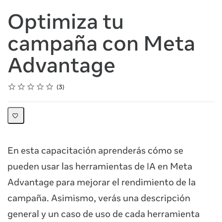
Optimiza tu
campaña con Meta
Advantage
Rating
1 star
2 stars
3 stars
4 stars
5 stars
Average rating: 5.0
3 reviews
3
En esta capacitación aprenderás cómo se
pueden usar las herramientas de IA en Meta
Advantage para mejorar el rendimiento de la
campaña. Asimismo, verás una descripción
general y un caso de uso de cada herramienta