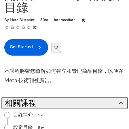
目錄
Duration
Difficulty
Credential For Completion
By Meta Blueprint
30m
Intermediate
Rating
1 star
2 stars
3 stars
4 stars
5 stars
Average rating: 0
No reviews
0
Get Started
本課程將帶您瞭解如何建立和管理商品目錄，以便在
Meta 技術刊登廣告。
相關課程
目錄簡介
5 m
設定目錄
5 m