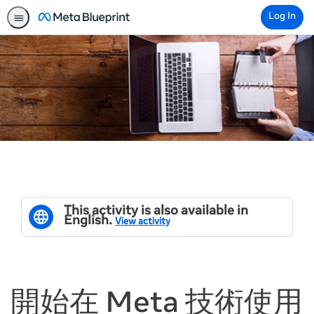
Log In
This activity is also available in
English.
View activity
開始在 Meta 技術使用